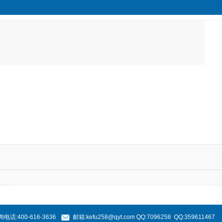
电话:400-616-3636
邮箱:kefu258@qyt.com QQ:7096258 QQ:359611467