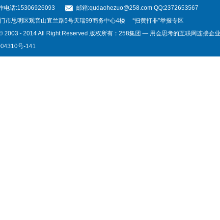
电话:15306926093
邮箱:qudaohezuo@258.com QQ:2372653567
厦门市思明区观音山宜兰路5号天瑞99商务中心4楼
“扫黄打非”举报专区
t © 2003 - 2014 All Right Reserved 版权所有：258集团 — 用会思考的互联网连接
04310号-141