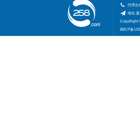
代理合作
地址:
CopyRigh
闽ICP备130